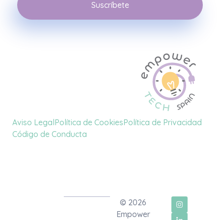
Aviso Legal
Política de Cookies
Política de Privacidad
Empower Tech Spain
El futuro tecnológico nos pertenece, y juntas lo construiremos, paso a paso
Código de Conducta
© 2026
Empower