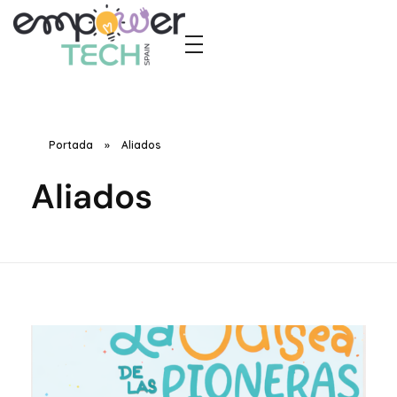
Empower Tech Spain
El futuro tecnológico nos pertenece, y juntas lo construiremos, paso a paso
Portada
»
Aliados
Aliados