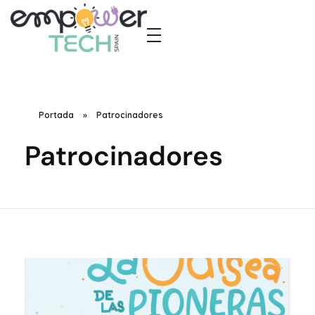
Empower Tech Spain
El futuro tecnológico nos pertenece, y juntas lo construiremos, paso a paso
Portada
»
Patrocinadores
Patrocinadores